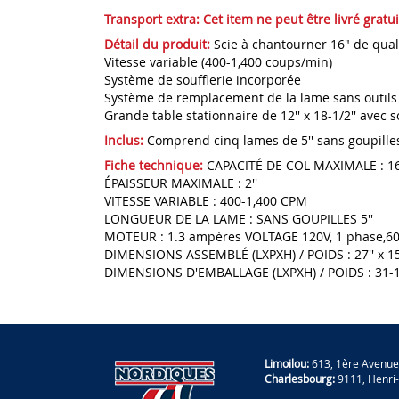
Transport extra:
Cet item ne peut être livré grat
Détail du produit:
Scie à chantourner 16" de qual
Vitesse variable (400-1,400 coups/min)
Système de soufflerie incorporée
Système de remplacement de la lame sans outils 
Grande table stationnaire de 12'' x 18-1/2'' avec
Inclus:
Comprend cinq lames de 5'' sans goupilles
Fiche technique:
CAPACITÉ DE COL MAXIMALE : 16
ÉPAISSEUR MAXIMALE : 2''
VITESSE VARIABLE : 400-1,400 CPM
LONGUEUR DE LA LAME : SANS GOUPILLES 5''
MOTEUR : 1.3 ampères VOLTAGE 120V, 1 phase,6
DIMENSIONS ASSEMBLÉ (LXPXH) / POIDS : 27'' x 15'' 
DIMENSIONS D'EMBALLAGE (LXPXH) / POIDS : 31-1/2''
Limoilou:
613, 1ère Avenue
Charlesbourg:
9111, Henri