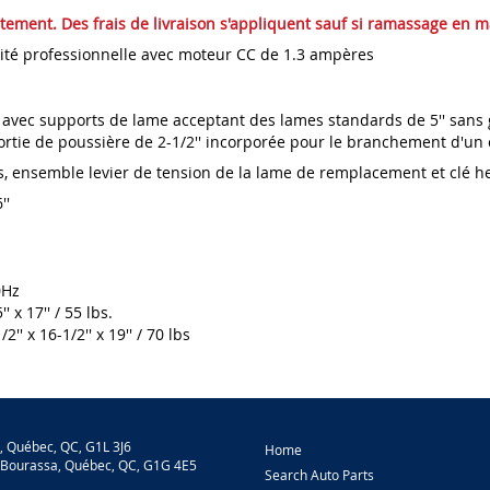
uitement. Des frais de livraison s'appliquent sauf si ramassage en 
ité professionnelle avec moteur CC de 1.3 ampères
avec supports de lame acceptant des lames standards de 5'' sans 
 sortie de poussière de 2-1/2'' incorporée pour le branchement d'un
, ensemble levier de tension de la lame de remplacement et clé h
''
0Hz
x 17'' / 55 lbs.
 x 16-1/2'' x 19'' / 70 lbs
, Québec, QC, G1L 3J6
Home
-Bourassa, Québec, QC, G1G 4E5
Search Auto Parts