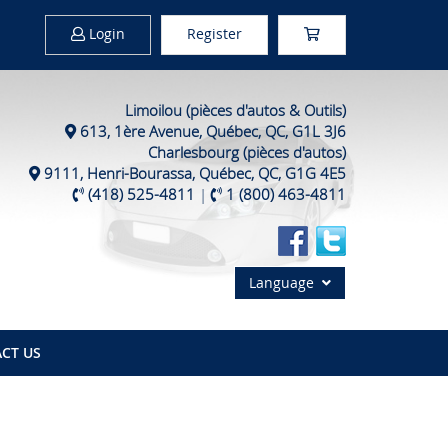
Login
Register
Limoilou (pièces d'autos & Outils)
613, 1ère Avenue, Québec, QC, G1L 3J6
Charlesbourg (pièces d'autos)
9111, Henri-Bourassa, Québec, QC, G1G 4E5
(418) 525-4811
|
1 (800) 463-4811
Language
CT US