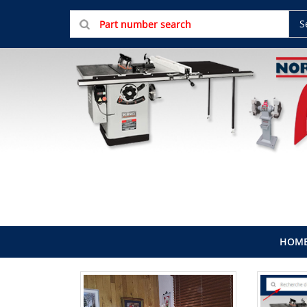
S
HOM