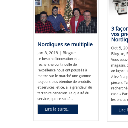
3 faço
vos pn
Nordi
Nordiques se multiplie
Oct 5, 20
Jan 8, 2018 | Blogue
Blogue, S
Le besoin d'innovation et la
Vous pou
recherche continuelle de
magasin, 
l'excellence nous ont poussés à
en ligne! 
mettre sur le marché une gamme
Allez à la
toujours plus étendue de produits
pièce ». T
et services, et ce, à la grandeur du
recherchée
territoire canadien. La qualité du
case « Par
service, que ce soit à...
les pneus d
Lire la suite...
Lire 