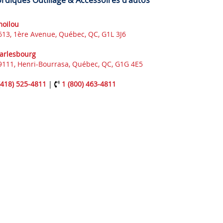
rdiques Outillage & Accessoires d'autos
moilou
613, 1ère Avenue, Québec, QC, G1L 3J6
arlesbourg
9111, Henri-Bourrasa, Québec, QC, G1G 4E5
(418) 525-4811
|
1 (800) 463-4811