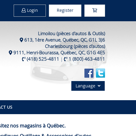
Login
Register
Limoilou (pièces d'autos & Outils)
613, 1ère Avenue, Québec, QC, G1L 3J6
Charlesbourg (pièces d'autos)
9111, Henri-Bourassa, Québec, QC, G1G 4E5
(418) 525-4811
|
1 (800) 463-4811
Language
CT US
sitez nos magasins à Québec.