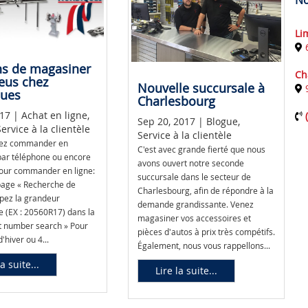
No
Li
ns de magasiner
Ch
eus chez
Nouvelle succursale à
ques
Charlesbourg
17 | Achat en ligne,
Sep 20, 2017 | Blogue,
ervice à la clientèle
Service à la clientèle
vez commander en
C'est avec grande fierté que nous
par téléphone ou encore
avons ouvert notre seconde
Pour commander en ligne:
succursale dans le secteur de
 page « Recherche de
Charlesbourg, afin de répondre à la
apez la grandeur
demande grandissante. Venez
 (EX : 20560R17) dans la
magasiner vos accessoires et
t number search » Pour
pièces d'autos à prix très compétifs.
'hiver ou 4...
Également, nous vous rappellons...
la suite...
Lire la suite...