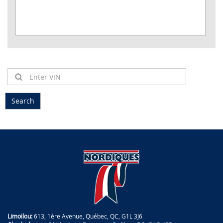
Limoilou:
613, 1ère Avenue, Québec, QC, G1L 3J6