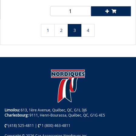
1
2
3
4
Limoilou:
613, 1ère Avenue, Québec, QC, G1L 3J6
Charlesbourg:
9111, Henri-Bourassa, Québec, QC, G1G 4E5
(418) 525-4811
|
1 (800) 463-4811
Copyright © 2026 Car Accessories Nordiques inc