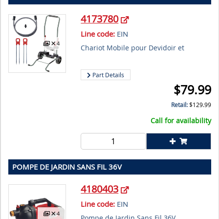
4173780
Line code:
EIN
4
Chariot Mobile pour Devidoir et
Part Details
$
79.99
Retail:
$
129.99
Call for availability
POMPE DE JARDIN SANS FIL 36V
4180403
Line code:
EIN
4
Pompe de Jardin Sans Fil 36V