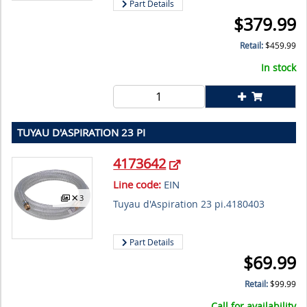
Part Details
$
379.99
Retail:
$
459.99
In stock
TUYAU D'ASPIRATION 23 PI
4173642
Line code:
EIN
3
Tuyau d'Aspiration 23 pi.4180403
Part Details
$
69.99
Retail:
$
99.99
Call for availability