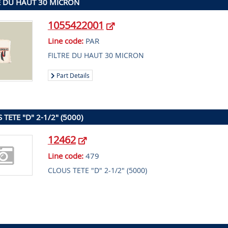
E DU HAUT 30 MICRON
1055422001
Line code:
PAR
FILTRE DU HAUT 30 MICRON
Part Details
 TETE "D" 2-1/2" (5000)
12462
Line code:
479
CLOUS TETE "D" 2-1/2" (5000)