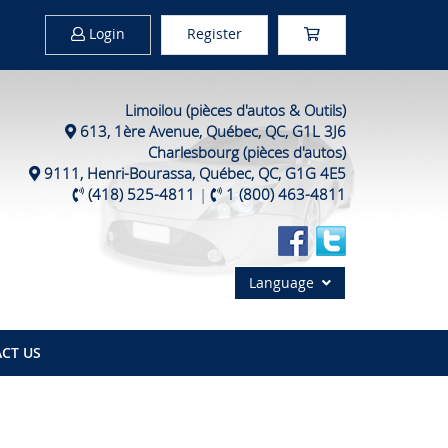
Login
Register
Limoilou (pièces d'autos & Outils)
613, 1ère Avenue, Québec, QC, G1L 3J6
Charlesbourg (pièces d'autos)
9111, Henri-Bourassa, Québec, QC, G1G 4E5
(418) 525-4811
|
1 (800) 463-4811
Language
CT US