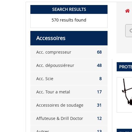
SEARCH RESULTS
570 results found
Accessoires
Acc. compresseur
68
Acc. dépoussiéreur
48
PROTE
Acc. Scie
8
Acc. Tour a metal
17
Accessoires de soudage
31
Affuteuse & Drill Doctor
12
Autres
13