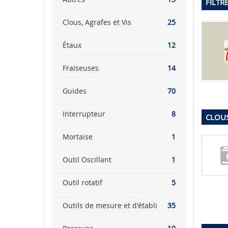
FILTR
Clous, Agrafes et Vis
25
Étaux
12
Fraiseuses
14
Guides
70
Interrupteur
8
CLOUS
Mortaise
1
Outil Oscillant
1
Outil rotatif
5
Outils de mesure et d'établi
35