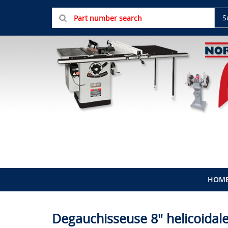
S
HOM
Degauchisseuse 8" helicoidal