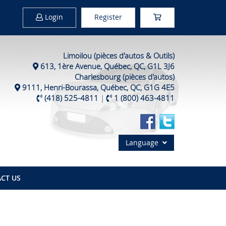
Login
Register
Limoilou (pièces d'autos & Outils)
613, 1ère Avenue, Québec, QC, G1L 3J6
Charlesbourg (pièces d'autos)
9111, Henri-Bourassa, Québec, QC, G1G 4E5
(418) 525-4811
|
1 (800) 463-4811
Language
CT US