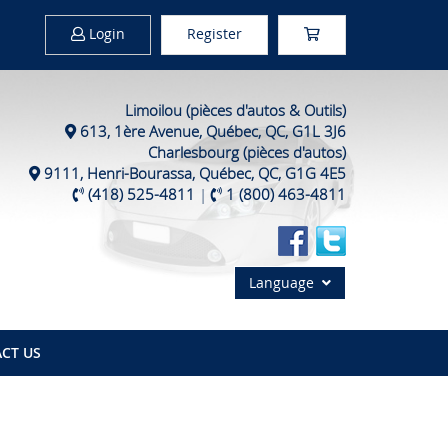
Login
Register
Limoilou (pièces d'autos & Outils)
613, 1ère Avenue, Québec, QC, G1L 3J6
Charlesbourg (pièces d'autos)
9111, Henri-Bourassa, Québec, QC, G1G 4E5
(418) 525-4811
|
1 (800) 463-4811
Language
CT US