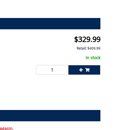
$
329.99
Retail:
$
409.99
In stock
magasin.