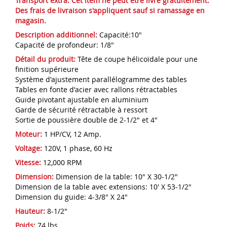
Transport extra:
Cet item ne peut être livré gratuitement.
Des frais de livraison s'appliquent sauf si ramassage en
magasin.
Description additionnel:
Capacité:10"
Capacité de profondeur: 1/8"
Détail du produit:
Tête de coupe hélicoïdale pour une
finition supérieure
Système d'ajustement parallélogramme des tables
Tables en fonte d'acier avec rallons rétractables
Guide pivotant ajustable en aluminium
Garde de sécurité rétractable à ressort
Sortie de poussière double de 2-1/2" et 4"
Moteur:
1 HP/CV, 12 Amp.
Voltage:
120V, 1 phase, 60 Hz
Vitesse:
12,000 RPM
Dimension:
Dimension de la table: 10" X 30-1/2"
Dimension de la table avec extensions: 10' X 53-1/2"
Dimension du guide: 4-3/8" X 24"
Hauteur:
8-1/2"
Poids:
74 lbs