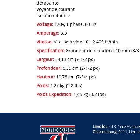
dérapante
Voyant de courant
Isolation double
Voltage:
120V, 1 phase, 60 Hz
Amperage:
3.3
Vitesse:
Vitesse à vide : 0 - 2 400 tr/min
Specification:
Grandeur de mandrin : 10 mm (3/8 
Largeur:
24,13 cm (9-1/2 po)
Profondeur:
6,35 cm (2-1/2 po)
Hauteur:
19,78 cm (7-3/4 po)
Poids:
1,27 kg (2.8 lbs)
Poids Expedition:
1,45 kg (3.2 lbs)
Limoilou:
613, 1ère Avenue
Charlesbourg:
9111, Henri