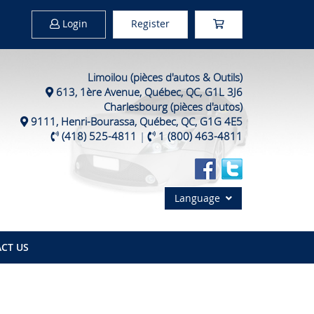
Login
Register
Limoilou (pièces d'autos & Outils)
613, 1ère Avenue, Québec, QC, G1L 3J6
Charlesbourg (pièces d'autos)
9111, Henri-Bourassa, Québec, QC, G1G 4E5
(418) 525-4811
|
1 (800) 463-4811
Language
CT US