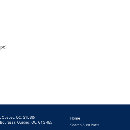
po)
, Québec, QC, G1L 3J6
Home
-Bourassa, Québec, QC, G1G 4E5
Search Auto Parts