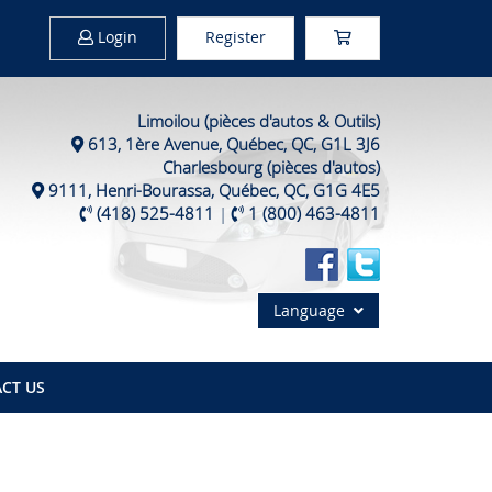
Login
Register
Limoilou (pièces d'autos & Outils)
613, 1ère Avenue, Québec, QC, G1L 3J6
Charlesbourg (pièces d'autos)
9111, Henri-Bourassa, Québec, QC, G1G 4E5
(418) 525-4811
|
1 (800) 463-4811
Language
CT US