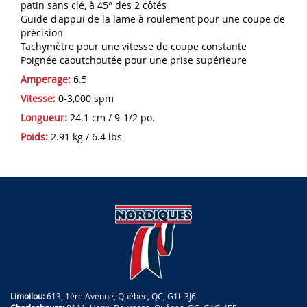
patin sans clé, à 45° des 2 côtés
Guide d'appui de la lame à roulement pour une coupe de
précision
Tachymètre pour une vitesse de coupe constante
Poignée caoutchoutée pour une prise supérieure
Amperage:
6.5
Vitesse:
0-3,000 spm
Longueur:
24.1 cm / 9-1/2 po.
Poids:
2.91 kg / 6.4 lbs
Limoilou:
613, 1ère Avenue, Québec, QC, G1L 3J6