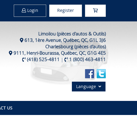
Login
Register
Limoilou (pièces d'autos & Outils)
613, 1ère Avenue, Québec, QC, G1L 3J6
Charlesbourg (pièces d'autos)
9111, Henri-Bourassa, Québec, QC, G1G 4E5
(418) 525-4811
|
1 (800) 463-4811
Language
CT US