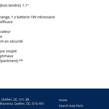
bois tendre): 1.1"
ange, 1 x batterie 18V nécessaire
efficace
écateur
me
nt en sécurité
ique souple
optimaux
séparément) **
, Québec, QC, G1L 3J6
Home
-Bourassa, Québec, QC, G1G 4E5
Search Auto Parts