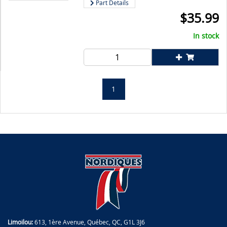
Part Details
$
35.99
In stock
1
Limoilou:
613, 1ère Avenue, Québec, QC, G1L 3J6